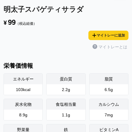
明太子スパゲティサラダ
99
¥
（税込組価）
マイトレーに追加
マイトレーとは
栄養価情報
エネルギー
蛋白質
脂質
103
kcal
2.2
g
6.5
g
炭水化物
食塩相当量
カルシウム
8.9
g
1.1
g
7
mg
野菜量
鉄
ビタミンA