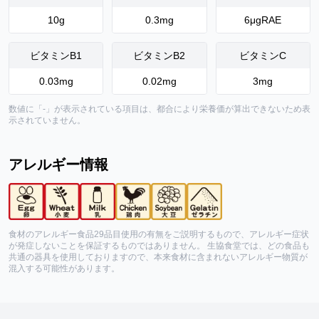
10
g
0.3
mg
6
μgRAE
ビタミンB1
ビタミンB2
ビタミンC
0.03
mg
0.02
mg
3
mg
数値に「-」が表示されている項目は、都合により栄養価が算出できないため表
示されていません。
アレルギー情報
食材のアレルギー食品29品目使用の有無をご説明するもので、アレルギー症状
が発症しないことを保証するものではありません。 生協食堂では、どの食品も
共通の器具を使用しておりますので、本来食材に含まれないアレルギー物質が
混入する可能性があります。