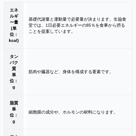
エネ
ルギ
基礎代謝量と運動量で必要量が決まります。生協食
ー量
堂では、1日必要エネルギーの85％を食事から摂る
(単
ことを提案しています。
位：
kcal)
タン
パク
質
筋肉や臓器など、身体を構成する要素です。
単
位：
g
脂質
単
細胞膜の成分や、ホルモンの材料になります。
位：
g