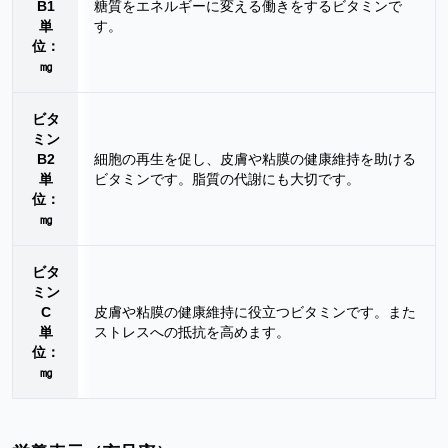
B1
糖質をエネルギーに変える働きをするビタミンで
単
す。
位：
㎎
ビタ
ミン
B2
細胞の再生を促し、皮膚や粘膜の健康維持を助ける
単
ビタミンです。脂質の代謝にも大切です。
位：
㎎
ビタ
ミン
C
皮膚や粘膜の健康維持に役立つビタミンです。また
単
ストレスへの抵抗を高めます。
位：
㎎