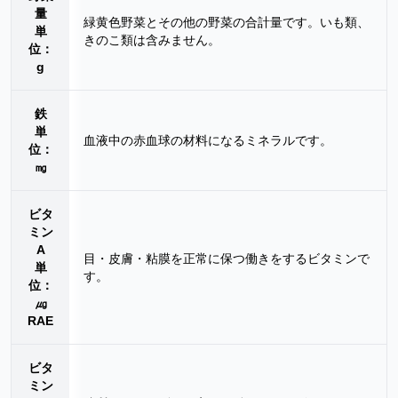
量
緑黄色野菜とその他の野菜の合計量です。いも類、
単
きのこ類は含みません。
位：
g
鉄
単
血液中の赤血球の材料になるミネラルです。
位：
㎎
ビタ
ミン
A
目・皮膚・粘膜を正常に保つ働きをするビタミンで
単
す。
位：
㎍
RAE
ビタ
ミン