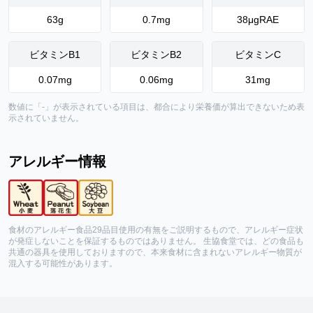
63
g
0.7
mg
38
μgRAE
ビタミンB1
ビタミンB2
ビタミンC
0.07
mg
0.06
mg
31
mg
数値に「-」が表示されている項目は、都合により栄養価が算出できないため表
示されていません。
アレルギー情報
食材のアレルギー食品29品目使用の有無をご説明するもので、アレルギー症状
が発症しないことを保証するものではありません。 生協食堂では、どの食品も
共通の器具を使用しておりますので、本来食材に含まれないアレルギー物質が
混入する可能性があります。