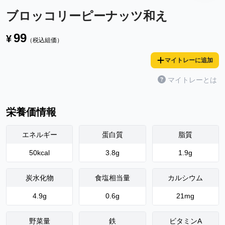
ブロッコリーピーナッツ和え
99
¥
（税込組価）
マイトレーに追加
マイトレーとは
栄養価情報
エネルギー
蛋白質
脂質
50
kcal
3.8
g
1.9
g
炭水化物
食塩相当量
カルシウム
4.9
g
0.6
g
21
mg
野菜量
鉄
ビタミンA