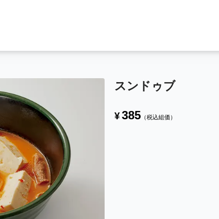
スンドゥブ
385
¥
（税込組価）