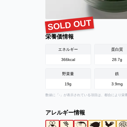
SOLD OUT
栄養価情報
エネルギー
蛋白質
366
kcal
28.7
g
野菜量
鉄
19
g
3.9
mg
数値に「-」が表示されている項目は、都合により栄
アレルギー情報