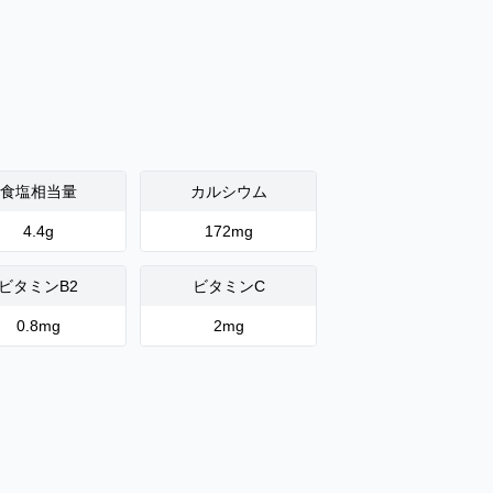
食塩相当量
カルシウム
4.4
g
172
mg
ビタミンB2
ビタミンC
0.8
mg
2
mg