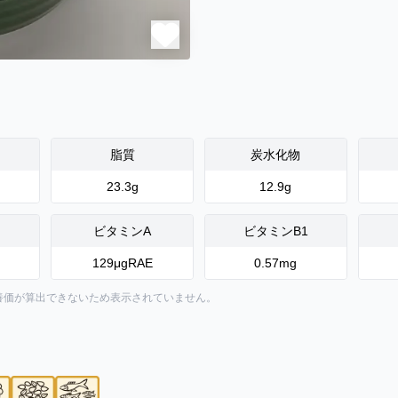
脂質
炭水化物
23.3
g
12.9
g
ビタミンA
ビタミンB1
129
μgRAE
0.57
mg
養価が算出できないため表示されていません。