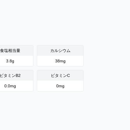
食塩相当量
カルシウム
3.8
g
38
mg
ビタミンB2
ビタミンC
0.0
mg
0
mg