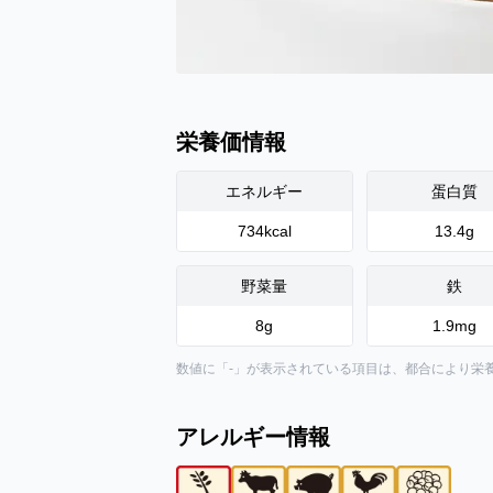
栄養価情報
エネルギー
蛋白質
734
kcal
13.4
g
野菜量
鉄
8
g
1.9
mg
数値に「-」が表示されている項目は、都合により栄
アレルギー情報