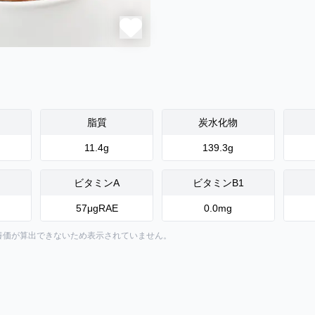
脂質
炭水化物
11.4
g
139.3
g
ビタミンA
ビタミンB1
57
μgRAE
0.0
mg
養価が算出できないため表示されていません。