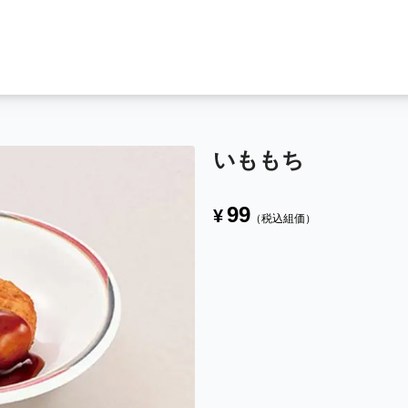
いももち
99
¥
（税込組価）