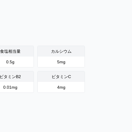
食塩相当量
カルシウム
0.5
g
5
mg
ビタミンB2
ビタミンC
0.01
mg
4
mg