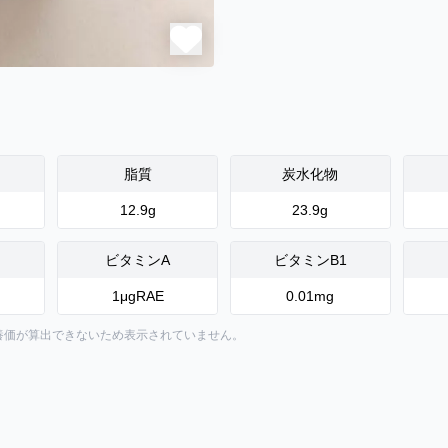
脂質
炭水化物
12.9
g
23.9
g
ビタミンA
ビタミンB1
1
μgRAE
0.01
mg
養価が算出できないため表示されていません。