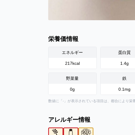
栄養価情報
エネルギー
蛋白質
217
kcal
1.4
g
野菜量
鉄
0
g
0.1
mg
数値に「-」が表示されている項目は、都合により栄
アレルギー情報